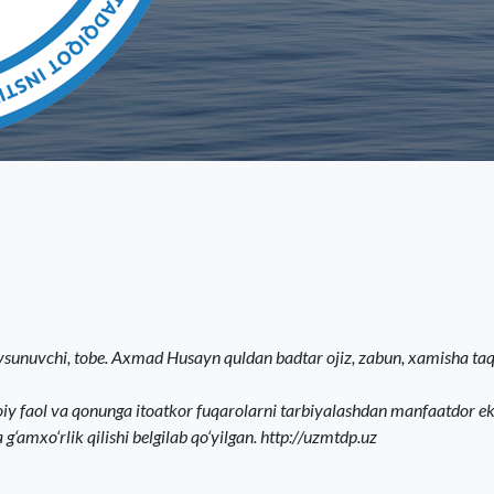
bo‘ysunuvchi, tobe. Axmad Husayn quldan badtar ojiz, zabun, xamisha taq
iy faol va qo­nunga itoatkor fuqarolarni tarbiyalashdan manfaatdor e
g‘amxo‘rlik qilishi belgilab qo‘yilgan. http://uzmtdp.uz