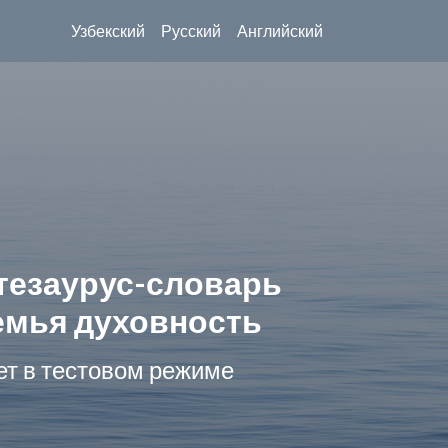
Узбекский
Русский
Английский
тезаурус-словарь
емья духовность
ет в тестовом режиме