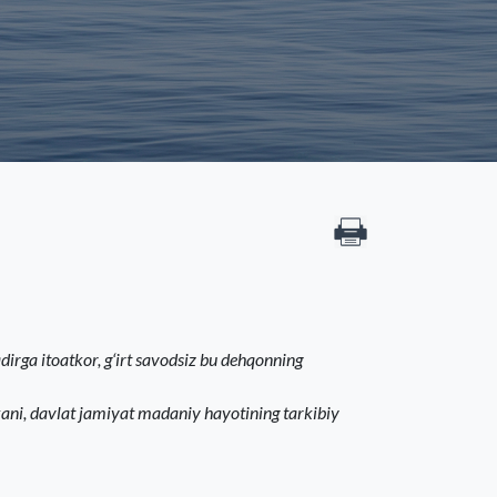
dirga itoatkor, g‘irt savodsiz bu dehqonning
kani, davlat jamiyat madaniy hayotining tarkibiy