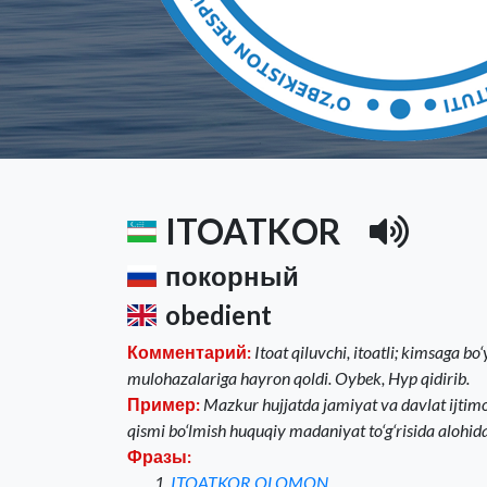
ITOATKOR
покорный
obedient
Комментарий:
Itoat qiluvchi, itoatli; kimsaga 
mulohazalariga hayron qoldi. Oybek, Hyp qidirib.
Пример:
Mazkur hujjatda jamiyat va davlat ijtimo
qismi bo‘lmish huquqiy madaniyat to‘g‘risida alohida 
Фразы:
ITOATKOR OLOMON