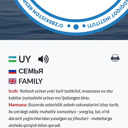
UY
СЕМЬЯ
FAMILY
Izoh:
Yashash uchun yoki turli tashkilot, muassasa va shu
kabilar joylashishi uchun moʻljallangan bino.
Namuna:
Bozorda ustachilik asbob-uskunalarini izlay turib,
bu yerdagi oddiy mahalliy xomashyo - yong’oq, tut, o’rik
daraxti yog’ochlaridan yasalgan uy jihozlari - mebellarga
alohida qiziqish bilan qaradi.