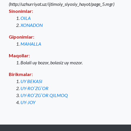
(http://uzhurriyat.uz/ijtimoiy_siyosiy_hayot/page_5.mgr)
Sinonimlar:
OILA
XONADON
Giponimlar:
MAHALLA
Maqollar:
Bolali uy bozor, bolasiz uy mozor.
Birikmalar:
UY BEKASI
UY-ROʻZGʻOR
UY-ROʻZGʻOR QILMOQ
UY-JOY