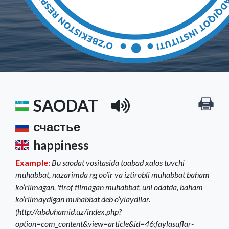
SAODAT
счастье
happiness
Example:
Bu saodat vositasida toabad xalos tuvchi
muhabbat, nazarimda ng oo’ir va iztirobli muhabbat baham
ko’rilmagan, 'tirof tilmagan muhabbat, uni odatda, baham
ko’rilmaydigan muhabbat deb o’ylaydilar.
(http://abduhamid.uz/index.php?
option=com_content&view=article&id=46:faylasuflar-