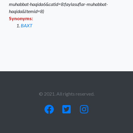
muhabbat-haqida6&catid=8:faylasuflar-muhabbat-
haqida&Itemid=8)
Synonyms:
BAXT
© 2021. All rights reserved.